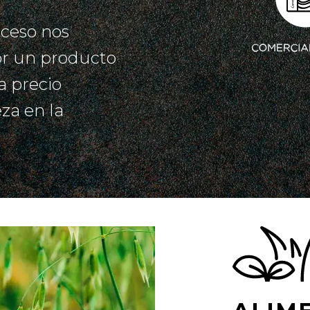
oceso nos
or un producto
a precio
za en la