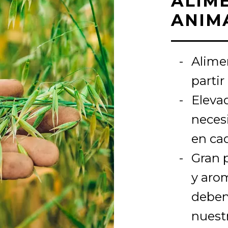
ALIM
ANIM
Alime
partir
Elevad
neces
en cad
Gran p
y aro
deben
nuest