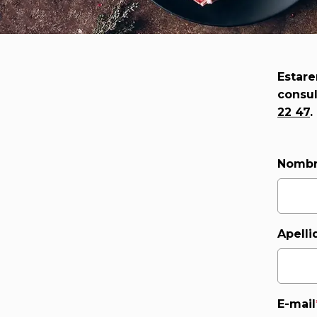
Estare
consul
22 47
.
Nomb
Apelli
E-mail