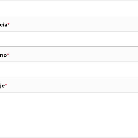
cia
*
ono
*
je
*